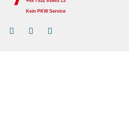
+49 7552 93665 13
Kein PKW Service
Instagram
Facebook-
Youtube
f