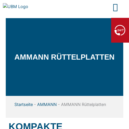
Zum
Inhalt
springen
BERGE- & ABSCHLEPPDIENST
+49 7552 93665 13
Kein PKW-Service
AMMANN RÜTTELPLATTEN
Startseite
-
AMMANN
-
AMMANN Rüttelplatten
KOMPAKTE