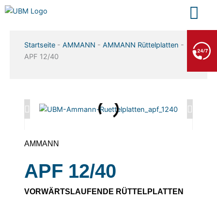
Zum
Inhalt
springen
BERGE- & ABSCHLEPPDIENST
Startseite
-
AMMANN
-
AMMANN Rüttelplatten
-
+49 7552 93665 13
APF 12/40
Kein PKW-Service
AMMANN
APF 12/40
VORWÄRTSLAUFENDE RÜTTELPLATTEN​