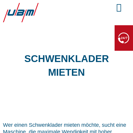
Zum
Inhalt
springen
BERGE- & ABSCHLEPPDIENST
+49 7552 93665 13
Kein PKW-Service
SCHWENKLADER
MIETEN
Wer einen Schwenklader mieten möchte, sucht eine
Maschine, die maximale Wendigkeit mit hoher