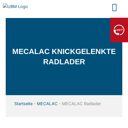
Zum
Inhalt
springen
BERGE- & ABSCHLEPPDIENST
+49 7552 93665 13
Kein PKW-Service
MECALAC KNICKGELENKTE
RADLADER
Startseite
-
MECALAC
-
MECALAC Radlader