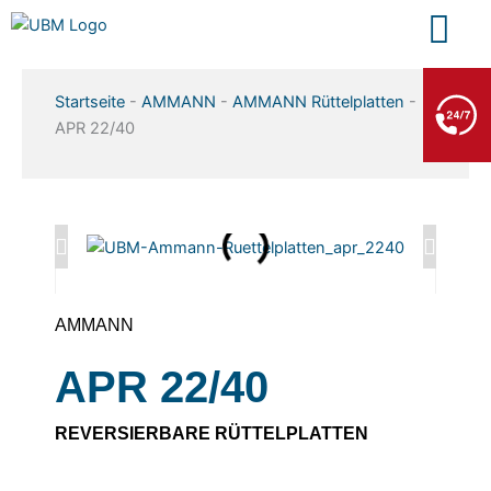
Zum
Inhalt
springen
BERGE- & ABSCHLEPPDIENST
Startseite
-
AMMANN
-
AMMANN Rüttelplatten
-
+49 7552 93665 13
APR 22/40
Kein PKW-Service
AMMANN
APR 22/40
REVERSIERBARE RÜTTELPLATTEN