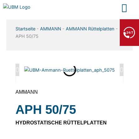
Zum
Inhalt
springen
BERGE- & ABSCHLEPPDIENST
Startseite
-
AMMANN
-
AMMANN Rüttelplatten
-
+49 7552 93665 13
APH 50/75
Kein PKW-Service
AMMANN
APH 50/75
HYDROSTATISCHE RÜTTELPLATTEN