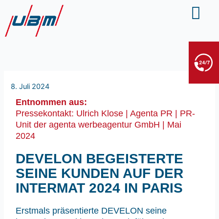
Zum
Inhalt
springen
BERGE- & ABSCHLEPPDIENST
+49 7552 93665 13
Kein PKW-Service
8. Juli 2024
Entnommen aus:
Pressekontakt: Ulrich Klose | Agenta PR | PR-
Unit der agenta werbeagentur GmbH | Mai
2024
DEVELON BEGEISTERTE
SEINE KUNDEN AUF DER
INTERMAT 2024 IN PARIS
Erstmals präsentierte DEVELON seine