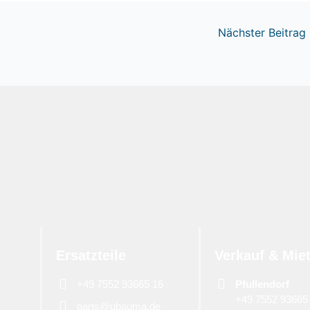
Nächster Beitrag
Ersatzteile
Verkauf & Mie
+49 7552 93665 16
Pfullendorf
+49 7552 93665
parts@ubauma.de