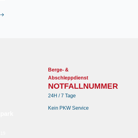
→
Berge- &
Abschleppdienst
NOTFALLNUMMER
24H / 7 Tage
Kein PKW Service
tpark
 19