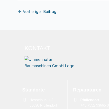
←
Vorheriger Beitrag
KONTAKT
Standorte
Reparaturen
Hesselbühl 1-2
Pfullendorf
88630 Pfullendorf
+49 7552 93665 0