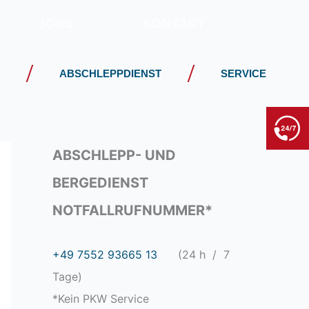
JOBS
KONTAKT
ABSCHLEPPDIENST
SERVICE
BERGE- & ABSCHLEPPDIENST
+49 7552 93665 13
Kein PKW-Service
ABSCHLEPP- UND
BERGEDIENST
NOTFALLRUFNUMMER*
+49 7552 93665 13
(24 h / 7
Tage)
*Kein PKW Service