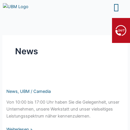
Zum
Inhalt
springen
BERGE- & ABSCHLEPPDIENST
+49 7552 93665 13
Kein PKW-Service
News
Tag
der
News
,
UBM
/
Camedia
offenen
Tür
Von 10:00 bis 17:00 Uhr haben Sie die Gelegenheit, unser
2026
Unternehmen, unsere Werkstatt und unser vielseitiges
bei
Leistungsspektrum näher kennenzulernen.
Ummenhofer
Baumaschinen
Weiterlesen »