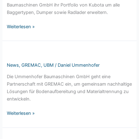
Kubota-
Baumaschinen GmbH ihr Portfolio von Kubota um alle
Partner!
Baggertypen, Dumper sowie Radlader erweitern.
Weiterlesen »
Ummenhofer
Baumaschinen
News
,
GREMAC
,
UBM
/
Daniel Ummenhofer
GmbH
und
Die Ummenhofer Baumaschinen GmbH geht eine
GREMAC
Partnerschaft mit GREMAC ein, um gemeinsam nachhaltige
starten
Lösungen für Bodenaufbereitung und Materialtrennung zu
innovative
entwickeln.
Partnerschaft
Weiterlesen »
Tag