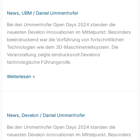
der
News
,
UBM
/
Daniel Ummenhofer
offenen
Tür
Bei den Ummenhofer Open Days 2024 standen die
bei
neuesten Develon Innovationen im Mittelpunkt. Besonders
Ummenhofer
beeindruckend war die Vorführung von fortschrittlichen
Technologien wie dem 3D-Maschinenleitsystem. Die
Veranstaltung zeigte eindrucksvoll Develons
technologische Führungsrolle.
Weiterlesen »
Großes
Interesse
News
,
Develon
/
Daniel Ummenhofer
an
DEVELON
Bei den Ummenhofer Open Days 2024 standen die
Innovationen
neuesten Develon Innovationen im Mittelpunkt. Besonders
bei