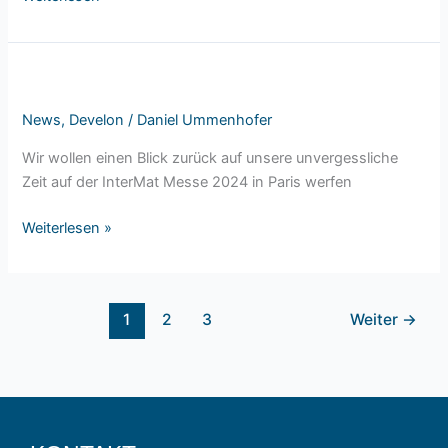
2024
in
Paris
Intermat
2024
News
,
Develon
/
Daniel Ummenhofer
in
Paris
Wir wollen einen Blick zurück auf unsere unvergessliche
Zeit auf der InterMat Messe 2024 in Paris werfen
Weiterlesen »
1
2
3
Weiter
→