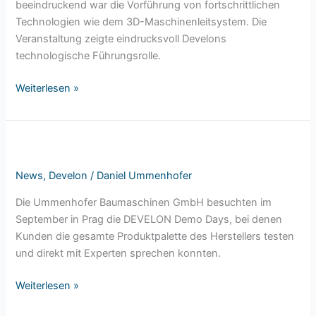
beeindruckend war die Vorführung von fortschrittlichen
den
Technologien wie dem 3D-Maschinenleitsystem. Die
Open
Veranstaltung zeigte eindrucksvoll Develons
Days
technologische Führungsrolle.
von
Ummenhofer
Weiterlesen »
DEVELON
Demo
News
,
Develon
/
Daniel Ummenhofer
Days:
Einblicke
Die Ummenhofer Baumaschinen GmbH besuchten im
in
September in Prag die DEVELON Demo Days, bei denen
die
Kunden die gesamte Produktpalette des Herstellers testen
Zukunft
und direkt mit Experten sprechen konnten.
der
Baumaschinen
Weiterlesen »