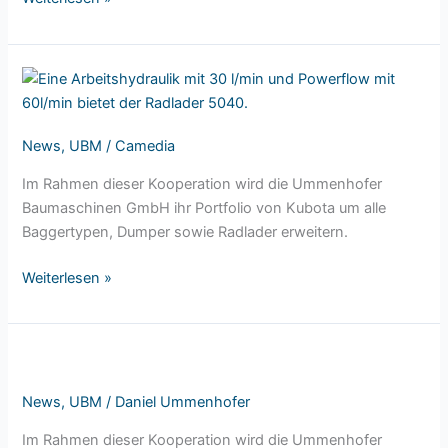
Ummenhofer
ist
offizieller
News
,
UBM
/
Camedia
Kramer-
Partner!
Im Rahmen dieser Kooperation wird die Ummenhofer
Baumaschinen GmbH ihr Portfolio von Kubota um alle
Baggertypen, Dumper sowie Radlader erweitern.
Weiterlesen »
Ummenhofer
ist
News
,
UBM
/
Daniel Ummenhofer
nun
offizieller
Im Rahmen dieser Kooperation wird die Ummenhofer