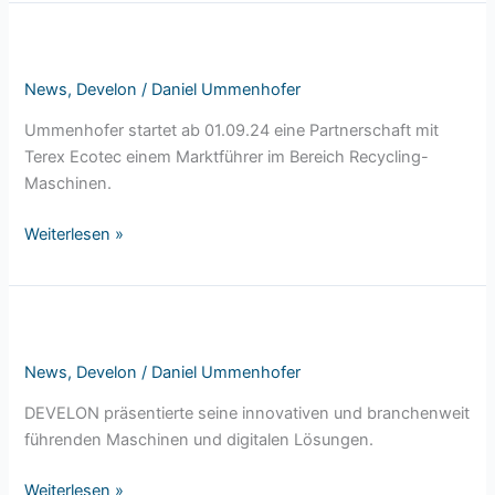
Jetzt
neu:
News
,
Develon
/
Daniel Ummenhofer
Recyclingtechnologien
im
Ummenhofer startet ab 01.09.24 eine Partnerschaft mit
Mietpark
Terex Ecotec einem Marktführer im Bereich Recycling-
&
Maschinen.
Verkauf
Weiterlesen »
DEVELON
begeisterte
News
,
Develon
/
Daniel Ummenhofer
seine
Kunden
DEVELON präsentierte seine innovativen und branchenweit
auf
führenden Maschinen und digitalen Lösungen.
der
Intermat
Weiterlesen »