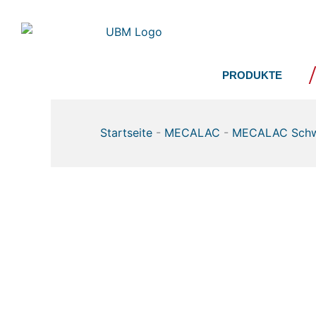
Zum
Inhalt
springen
PRODUKTE
Startseite
-
MECALAC
-
MECALAC Schw