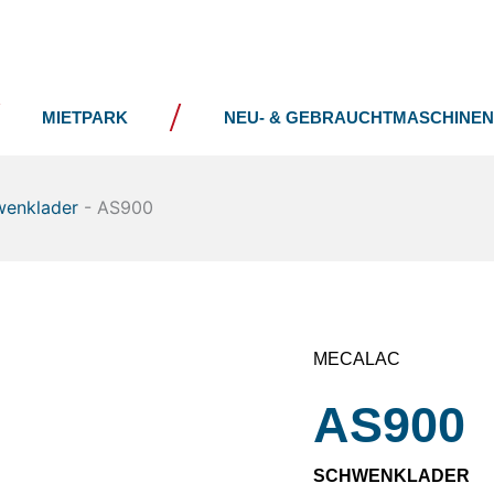
UNTERNEHMEN
NEWS
MIETPARK
NEU- & GEBRAUCHTMASCHINEN
enklader
-
AS900
MECALAC
AS900
SCHWENKLADER