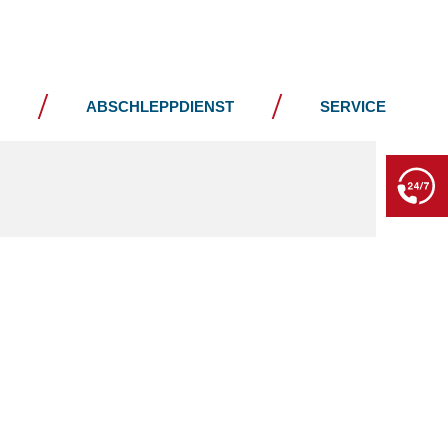
JOBS
KONTAKT
ABSCHLEPPDIENST
SERVICE
BERGE- & ABSCHLEPPDIENST
+49 7552 93665 13
Kein PKW-Service