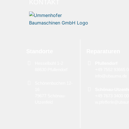
KONTAKT
Standorte
Reparaturen
Hesselbühl 1-2
Pfullendorf
88630 Pfullendorf
+49 7552 93665 0
info@ubauma.de
Schönenbuchen 12-
16
Schönau-Utzenf
79677 Schönau-
+49 7673 3400 0
Utzenfeld
w.pfefferle@ubau