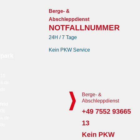
Berge- &
Abschleppdienst
NOTFALLNUMMER
24H / 7 Tage
Kein PKW Service
tpark
 19
a.de
.de
Berge- &
Abschleppdienst
feld
+49 7552 93665
006
a.de
13
.de
Kein PKW