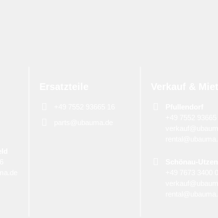
Ersatzteile
Verkauf & Mie
+49 7552 93665 16
Pfullendorf
+49 7552 93665
parts@ubauma.de
verkauf@ubaum
rental@ubauma
eld
06
Schönau-Utzen
ma.de
+49 7673 3400 
verkauf@ubaum
rental@ubauma