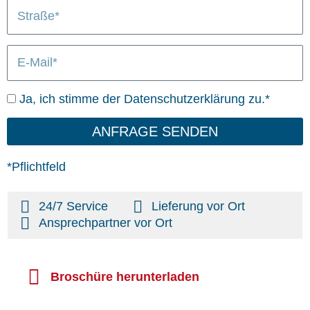
S
/
n
L
t
O
i
r
r
e
E
a
t
f
-
ß
e
M
e
r
D
Ja, ich stimme der Datenschutzerklärung zu.*
a
u
a
i
n
t
ANFRAGE SENDEN
l
g
e
n
*Pflichtfeld
s
c
24/7 Service
Lieferung vor Ort
h
Ansprechpartner vor Ort
u
t
z
Broschüre herunterladen