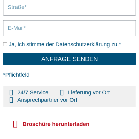
S
/
n
L
t
O
i
r
r
e
E
a
t
f
-
ß
e
M
e
r
D
Ja, ich stimme der Datenschutzerklärung zu.*
a
u
a
i
n
t
ANFRAGE SENDEN
l
g
e
n
*Pflichtfeld
s
c
24/7 Service
Lieferung vor Ort
h
Ansprechpartner vor Ort
u
t
z
Broschüre herunterladen