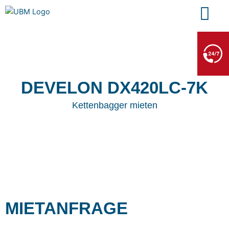
Zum
Inhalt
springen
BERGE- & ABSCHLEPPDIENST
+49 7552 93665 13
Kein PKW-Service
DEVELON DX420LC-7K
Kettenbagger mieten
MIETANFRAGE