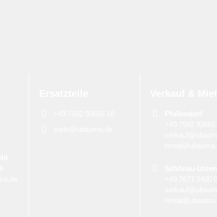
Ersatzteile
Verkauf & Mie
+49 7552 93665 16
Pfullendorf
+49 7552 93665
parts@ubauma.de
verkauf@ubaum
rental@ubauma
eld
06
Schönau-Utzen
ma.de
+49 7673 3400 
verkauf@ubaum
rental@ubauma