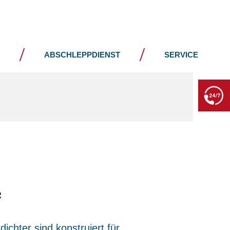
JOBS
KONTAKT
ABSCHLEPPDIENST
SERVICE
BERGE- & ABSCHLEPPDIENST
+49 7552 93665 13
Kein PKW-Service
R
chter sind konstruiert für