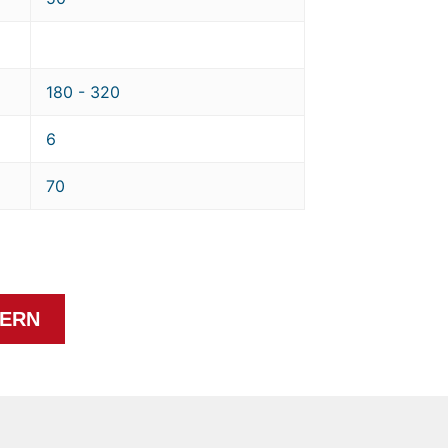
180 - 320
6
70
ERN