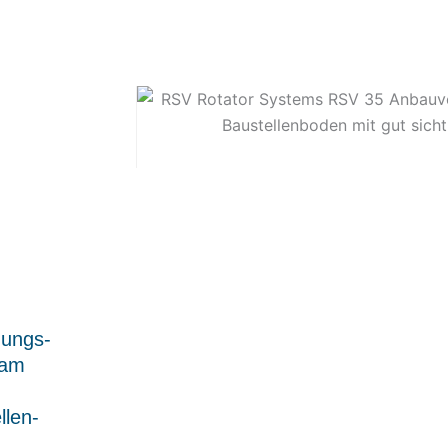
gungs­
 am
llen­