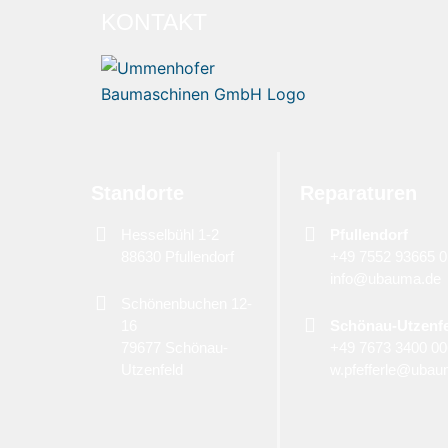
KONTAKT
Standorte
Reparaturen
Hesselbühl 1-2
Pfullendorf
88630 Pfullendorf
+49 7552 93665 0
info@ubauma.de
Schönenbuchen 12-
16
Schönau-Utzenf
79677 Schönau-
+49 7673 3400 0
Utzenfeld
w.pfefferle@ubau