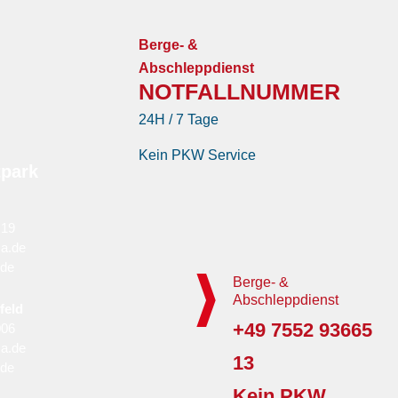
Berge- &
Abschleppdienst
NOTFALLNUMMER
24H / 7 Tage
Kein PKW Service
tpark
 19
a.de
.de
Berge- &
Abschleppdienst
feld
+49 7552 93665
006
a.de
13
.de
Kein PKW