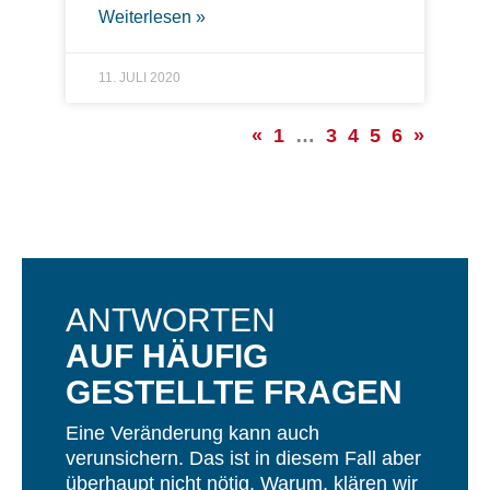
Weiterlesen »
11. JULI 2020
«
1
…
3
4
5
6
»
ANTWORTEN
AUF HÄUFIG
GESTELLTE FRAGEN
Eine Veränderung kann auch
verunsichern. Das ist in diesem Fall aber
überhaupt nicht nötig. Warum, klären wir