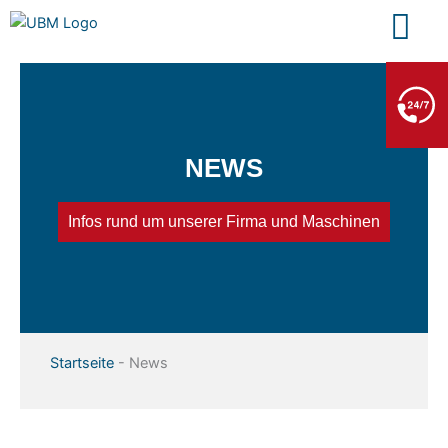
Zum
Inhalt
springen
BERGE- & ABSCHLEPPDIENST
+49 7552 93665 13
Kein PKW-Service
NEWS
Infos rund um unserer Firma und Maschinen
Startseite
-
News