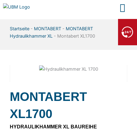
Zum
Inhalt
springen
BERGE- & ABSCHLEPPDIENST
Startseite
-
MONTABERT
-
MONTABERT
+49 7552 93665 13
Hydraulikhammer XL
-
Montabert XL1700
Kein PKW-Service
MONTABERT
XL1700
HYDRAULIKHAMMER XL BAUREIHE