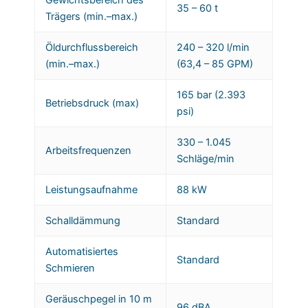
Gewichtsbereich des
35 – 60 t
Trägers (min.–max.)
Öldurchflussbereich
240 – 320 l/min
(min.–max.)
(63,4 – 85 GPM)
165 bar (2.393
Betriebsdruck (max)
psi)
330 – 1.045
Arbeitsfrequenzen
Schläge/min
Leistungsaufnahme
88 kW
Schalldämmung
Standard
Automatisiertes
Standard
Schmieren
Geräuschpegel in 10 m
96 dBA