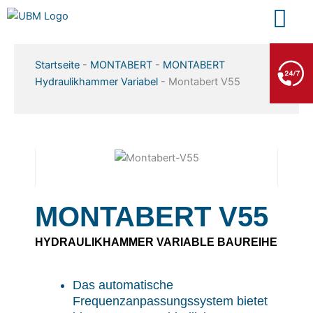
Zum
Inhalt
springen
BERGE- & ABSCHLEPPDIENST
Startseite
-
MONTABERT
-
MONTABERT
+49 7552 93665 13
Hydraulikhammer Variabel
-
Montabert V55
Kein PKW-Service
MONTABERT V55
HYDRAULIKHAMMER VARIABLE BAUREIHE
Das automatische
Frequenzanpassungssystem bietet