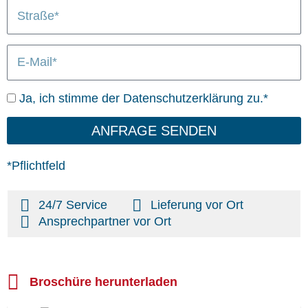
S
/
n
L
t
O
i
r
r
e
E
a
t
f
-
ß
e
M
e
r
D
Ja, ich stimme der Datenschutzerklärung zu.*
a
u
a
i
n
t
ANFRAGE SENDEN
l
g
e
n
*Pflichtfeld
s
c
24/7 Service
Lieferung vor Ort
h
Ansprechpartner vor Ort
u
t
z
Broschüre herunterladen