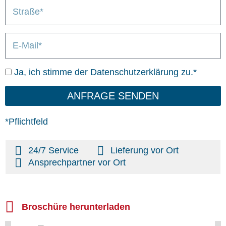
S
/
n
L
t
O
i
r
r
e
E
a
t
f
-
ß
e
M
e
r
D
Ja, ich stimme der Datenschutzerklärung zu.*
a
u
a
i
n
t
ANFRAGE SENDEN
l
g
e
n
*Pflichtfeld
s
c
24/7 Service
Lieferung vor Ort
h
Ansprechpartner vor Ort
u
t
z
Broschüre herunterladen