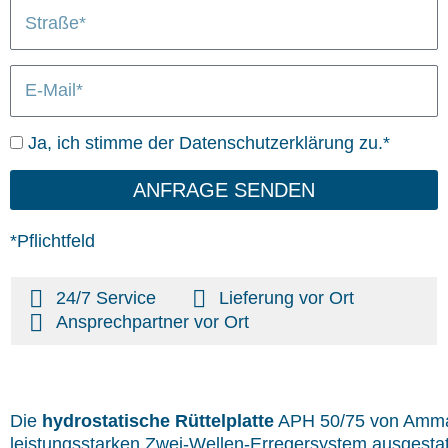
S
/
n
L
t
O
i
r
r
e
E
a
t
f
-
ß
e
M
e
r
D
Ja, ich stimme der Datenschutzerklärung zu.*
a
u
a
i
n
t
ANFRAGE SENDEN
l
g
e
n
*Pflichtfeld
s
c
24/7 Service
Lieferung vor Ort
h
Ansprechpartner vor Ort
u
t
z
Die
hydrostatische Rüttelplatte
APH 50/75 von Amman
leistungsstarken Zwei-Wellen-Erregersystem ausgestat