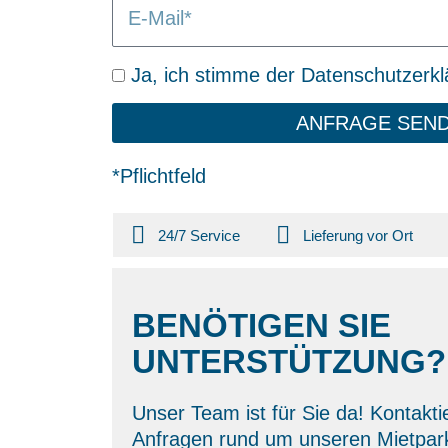
E
/
a
n
o
-
O
ß
l
M
r
e
u
D
Ja, ich stimme der Datenschutzerkl
a
t
n
a
i
g
ANFRAGE SEN
t
l
/
e
L
*Pflichtfeld
n
i
s
e
c
24/7 Service
Lieferung vor Ort
f
h
e
u
r
t
BENÖTIGEN SIE
u
z
n
UNTERSTÜTZUNG?
g
Unser Team ist für Sie da! Kontakti
Anfragen rund um unseren Mietpark