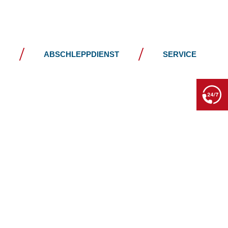
JOBS
KONTAKT
ABSCHLEPPDIENST
SERVICE
BERGE- & ABSCHLEPPDIENST
+49 7552 93665 13
Kein PKW-Service