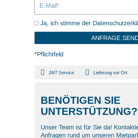
E
/
a
n
o
-
O
ß
l
M
r
e
u
D
Ja, ich stimme der Datenschutzerkl
a
t
n
a
i
g
ANFRAGE SEN
t
l
/
e
L
*Pflichtfeld
n
i
s
e
c
24/7 Service
Lieferung vor Ort
f
h
e
u
r
t
BENÖTIGEN SIE
u
z
n
UNTERSTÜTZUNG?
g
Unser Team ist für Sie da! Kontakti
Anfragen rund um unseren Mietpark