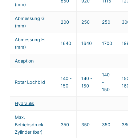
850
920
1115
1230
(mm)
Abmessung G
200
250
250
300
(mm)
Abmessung H
1640
1640
1700
1990
(mm)
Adaption
140
140 -
140 -
150 -
Rotar Lochbild
-
150
150
160
150
Hydraulik
Max.
Betriebsdruck
350
350
350
380
Zylinder (bar)