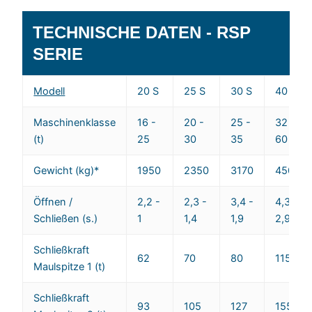
TECHNISCHE DATEN - RSP
SERIE
Modell
20 S
25 S
30 S
40 S
Maschinenklasse
16 -
20 -
25 -
32 -
(t)
25
30
35
60
Gewicht (kg)*
1950
2350
3170
4500
Öffnen /
2,2 -
2,3 -
3,4 -
4,3 -
Schließen (s.)
1
1,4
1,9
2,9
Schließkraft
62
70
80
115
Maulspitze 1 (t)
Schließkraft
93
105
127
155