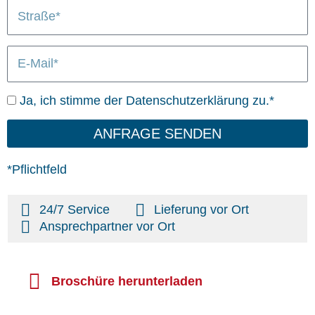
S
/
n
L
t
O
i
r
r
e
E
a
t
f
-
ß
e
M
e
r
D
Ja, ich stimme der Datenschutzerklärung zu.*
a
u
a
i
n
t
ANFRAGE SENDEN
l
g
e
n
*Pflichtfeld
s
c
24/7 Service
Lieferung vor Ort
h
Ansprechpartner vor Ort
u
t
z
Broschüre herunterladen