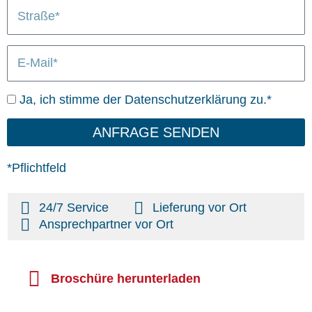
S
/
n
L
t
O
i
r
r
e
E
a
t
f
-
ß
e
M
e
r
D
Ja, ich stimme der Datenschutzerklärung zu.*
a
u
a
i
n
t
ANFRAGE SENDEN
l
g
e
n
*Pflichtfeld
s
c
24/7 Service
Lieferung vor Ort
h
Ansprechpartner vor Ort
u
t
z
Broschüre herunterladen