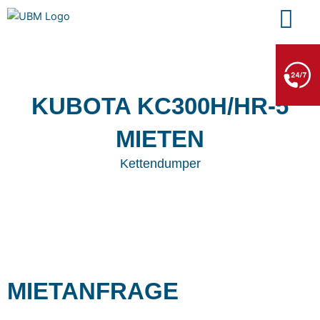
Zum
Inhalt
springen
BERGE- & ABSCHLEPPDIENST
+49 7552 93665 13
Kein PKW-Service
KUBOTA KC300H/HR-5
MIETEN
Kettendumper
MIETANFRAGE