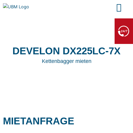
Zum
Inhalt
springen
BERGE- & ABSCHLEPPDIENST
+49 7552 93665 13
Kein PKW-Service
DEVELON DX225LC-7X
Kettenbagger mieten
MIETANFRAGE