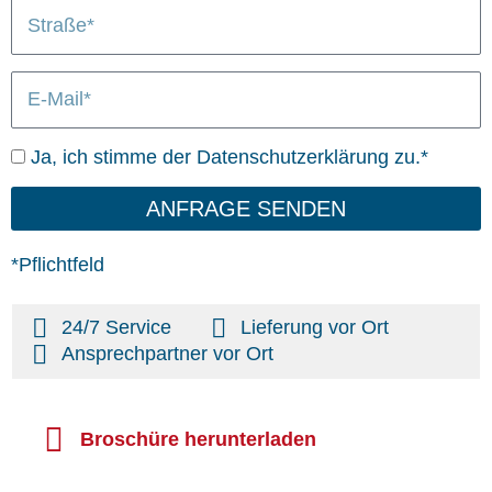
S
/
n
L
t
O
i
r
r
e
E
a
t
f
-
ß
e
M
e
r
D
Ja, ich stimme der Datenschutzerklärung zu.*
a
u
a
i
n
t
ANFRAGE SENDEN
l
g
e
n
*Pflichtfeld
s
c
24/7 Service
Lieferung vor Ort
h
Ansprechpartner vor Ort
u
t
z
Broschüre herunterladen