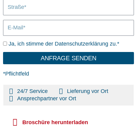
S
/
n
L
t
O
i
r
r
e
E
a
t
f
-
ß
e
M
e
r
D
Ja, ich stimme der Datenschutzerklärung zu.*
a
u
a
i
n
t
ANFRAGE SENDEN
l
g
e
n
*Pflichtfeld
s
c
24/7 Service
Lieferung vor Ort
h
Ansprechpartner vor Ort
u
t
z
Broschüre herunterladen