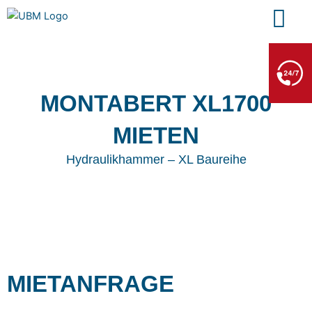
Zum
Inhalt
springen
BERGE- & ABSCHLEPPDIENST
+49 7552 93665 13
Kein PKW-Service
MONTABERT XL1700
MIETEN
Hydraulikhammer – XL Baureihe
MIETANFRAGE