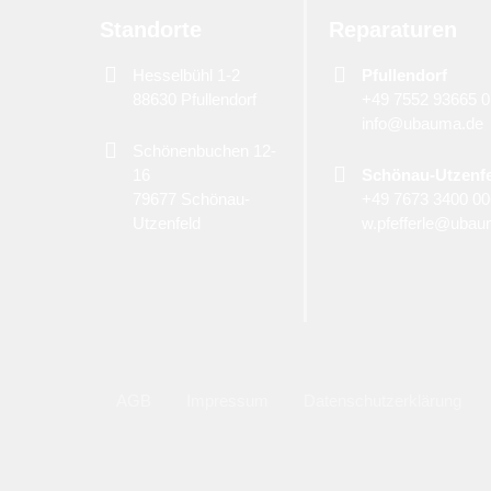
Standorte
Reparaturen
Hesselbühl 1-2
Pfullendorf
88630 Pfullendorf
+49 7552 93665 0
info@ubauma.de
Schönenbuchen 12-
16
Schönau-Utzenf
79677 Schönau-
+49 7673 3400 0
Utzenfeld
w.pfefferle@ubau
AGB
Impressum
Datenschutzerklärung