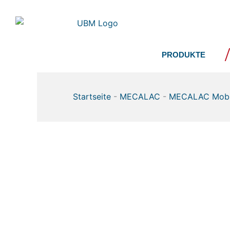
Zum
Inhalt
springen
PRODUKTE
Startseite
-
MECALAC
-
MECALAC Mobi