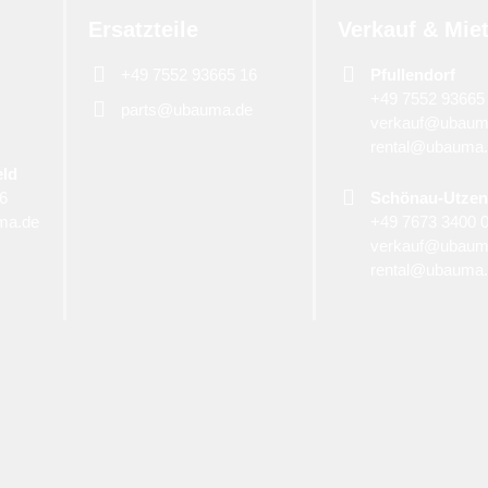
Ersatzteile
Verkauf & Mie
+49 7552 93665 16
Pfullendorf
+49 7552 93665
parts@ubauma.de
verkauf@ubaum
rental@ubauma
eld
06
Schönau-Utzen
ma.de
+49 7673 3400 
verkauf@ubaum
rental@ubauma