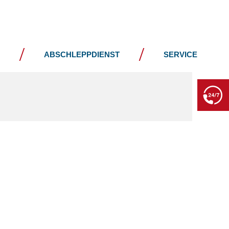
JOBS
KONTAKT
ABSCHLEPPDIENST
SERVICE
BERGE- & ABSCHLEPPDIENST
+49 7552 93665 13
Kein PKW-Service