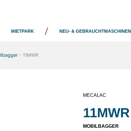
UNTERNEHMEN
NEWS
MIETPARK
NEU- & GEBRAUCHTMASCHINEN
lbagger
-
11MWR
MECALAC
11MWR
MOBILBAGGER