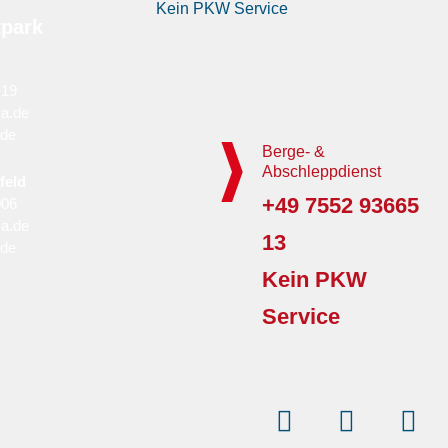
Kein PKW Service
tpark
 19
a.de
.de
Berge- &
Abschleppdienst
feld
+49 7552 93665
006
a.de
13
.de
Kein PKW
Service
Instagram
Facebo
Yo
f