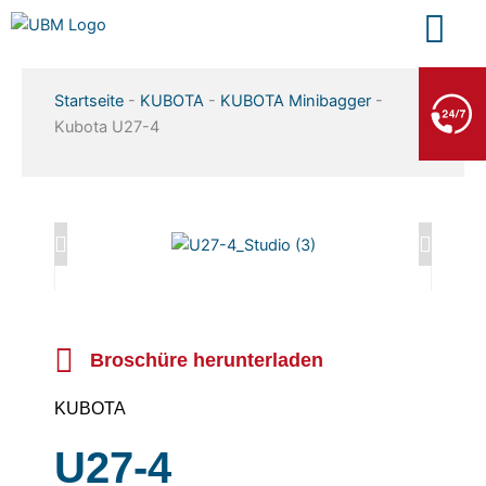
Zum
Inhalt
springen
BERGE- & ABSCHLEPPDIENST
Startseite
-
KUBOTA
-
KUBOTA Minibagger
-
+49 7552 93665 13
Kubota U27-4
Kein PKW-Service
Broschüre herunterladen
KUBOTA
U27-4