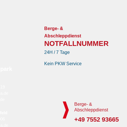
Berge- &
Abschleppdienst
NOTFALLNUMMER
24H / 7 Tage
Kein PKW Service
tpark
 19
a.de
.de
Berge- &
Abschleppdienst
feld
+49 7552 93665
006
a.de