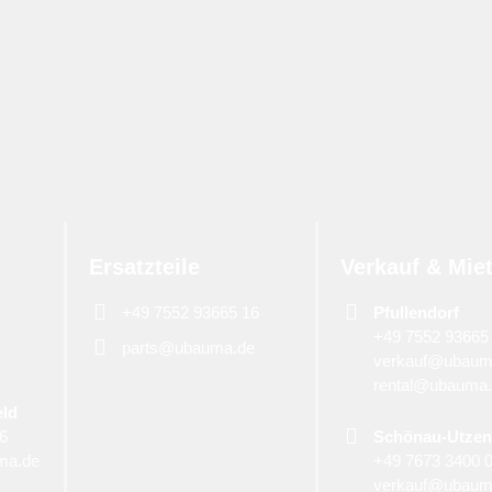
Ersatzteile
Verkauf & Mie
+49 7552 93665 16
Pfullendorf
+49 7552 93665
parts@ubauma.de
verkauf@ubaum
rental@ubauma
eld
06
Schönau-Utzen
ma.de
+49 7673 3400 
verkauf@ubaum