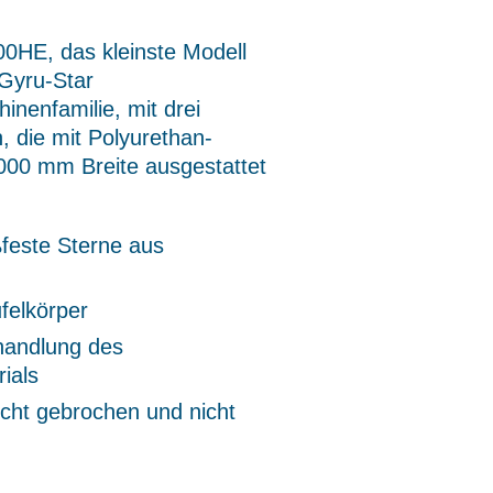
00HE, das kleinste Modell
Gyru-Star
nenfamilie, mit drei
, die mit Polyurethan-
000 mm Breite ausgestattet
feste Sterne aus
felkörper
andlung des
ials
icht gebrochen und nicht