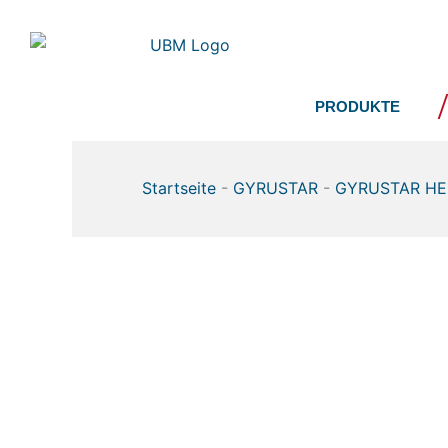
Zum
Inhalt
springen
PRODUKTE
Startseite
-
GYRUSTAR
-
GYRUSTAR H