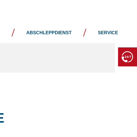
JOBS
KONTAKT
ABSCHLEPPDIENST
SERVICE
BERGE- & ABSCHLEPPDIENST
+49 7552 93665 13
Kein PKW-Service
E