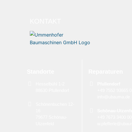
KONTAKT
Standorte
Reparaturen
Hesselbühl 1-2
Pfullendorf
88630 Pfullendorf
+49 7552 93665 0
info@ubauma.de
Schönenbuchen 12-
16
Schönau-Utzenf
79677 Schönau-
+49 7673 3400 0
Utzenfeld
w.pfefferle@ubau