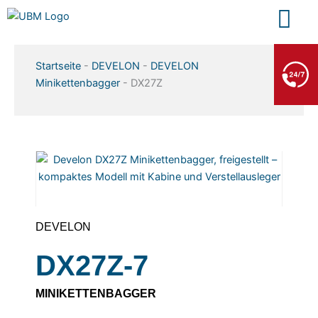
Zum
Inhalt
springen
BERGE- & ABSCHLEPPDIENST
Startseite
-
DEVELON
-
DEVELON
+49 7552 93665 13
Minikettenbagger
-
DX27Z
Kein PKW-Service
DEVELON
DX27Z-7
MINIKETTENBAGGER