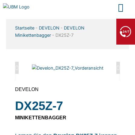
Zum
Inhalt
springen
BERGE- & ABSCHLEPPDIENST
Startseite
-
DEVELON
-
DEVELON
+49 7552 93665 13
Minikettenbagger
-
DX25Z-7
Kein PKW-Service
DEVELON
DX25Z-7
MINIKETTENBAGGER