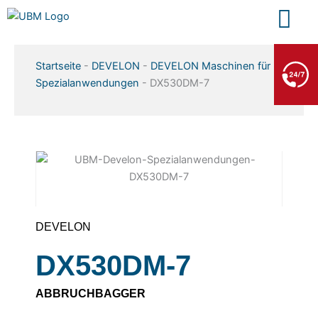
Zum
Inhalt
springen
BERGE- & ABSCHLEPPDIENST
Startseite
-
DEVELON
-
DEVELON Maschinen für
+49 7552 93665 13
Spezialanwendungen
-
DX530DM-7
Kein PKW-Service
DEVELON
DX530DM-7
ABBRUCHBAGGER