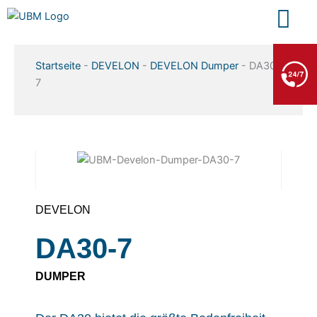
Zum
Inhalt
springen
BERGE- & ABSCHLEPPDIENST
Startseite
-
DEVELON
-
DEVELON Dumper
-
DA30-
+49 7552 93665 13
7
Kein PKW-Service
DEVELON
DA30-7
DUMPER