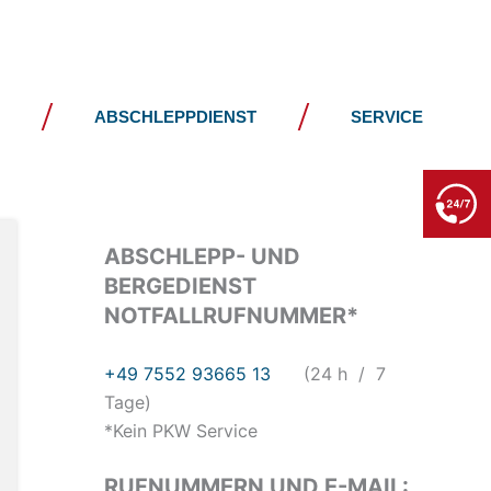
JOBS
KONTAKT
ABSCHLEPPDIENST
SERVICE
BERGE- & ABSCHLEPPDIENST
+49 7552 93665 13
Kein PKW-Service
ABSCHLEPP- UND
BERGEDIENST
NOTFALLRUFNUMMER*
+49 7552 93665 13
(24 h / 7
Tage)
*Kein PKW Service
RUFNUMMERN UND E-MAIL: