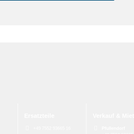
Ersatzteile
Verkauf & Mie
+49 7552 93665 16
Pfullendorf