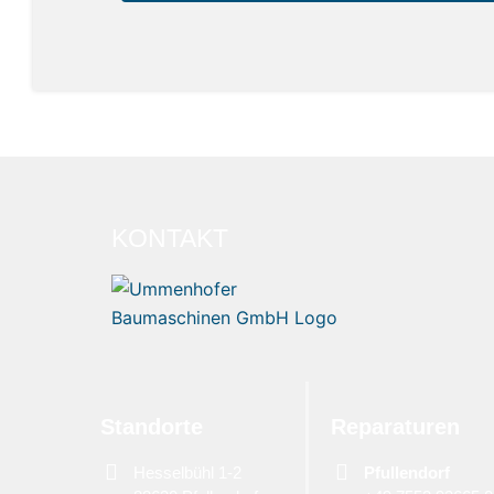
KONTAKT
Standorte
Reparaturen
Hesselbühl 1-2
Pfullendorf