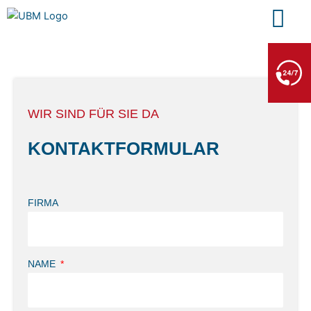
Zum
Inhalt
springen
BERGE- & ABSCHLEPPDIENST
+49 7552 93665 13
Kein PKW-Service
WIR SIND FÜR SIE DA
KONTAKT­FORMULAR
FIRMA
NAME